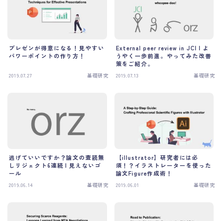
プロフィール
Profile
お問い合わせ
Contact
プレゼンが得意になる！見やすい
External peer review in JCI | よ
パワーポイントの作り方！
うやく一歩前進。やってみた改善
策をご紹介。
2019.07.27
基礎研究
2019.07.13
基礎研究
逃げていいですか？論文の査読無
【illustrator】研究者には必
しリジェクト6連続 | 見えないゴ
須！？イラストレーターを使った
ール
論文Figure作成術！
2019.06.14
基礎研究
2019.06.01
基礎研究