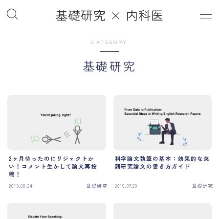
基礎研究 × 内科医
MENU
CATEGORY
基礎研究
ホーム
Home
記事一覧
Article List
基礎研究
Basic Science
ライフハック
Life Hack
雑記帳
Notebook
2ヶ月待ったのにリジェクトか
科学論文執筆の基本：効果的な英
その他
い！コメント生かして論文再投
語研究論文の書き方ガイド
Others
稿！
2019.08.24
基礎研究
2019.07.29
基礎研究
ブログについて
About the Blog