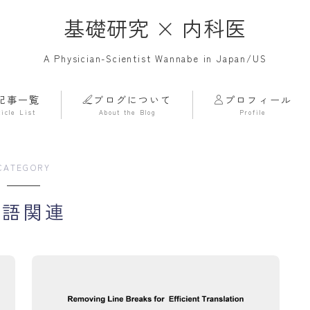
基礎研究 × 内科医
A Physician-Scientist Wannabe in Japan/US
記事一覧
ブログについて
プロフィール
ticle List
About the Blog
Profile
ホーム
Home
CATEGORY
記事一覧
Article List
英語関連
基礎研究
Basic Science
ライフハック
Life Hack
雑記帳
Notebook
その他
Others