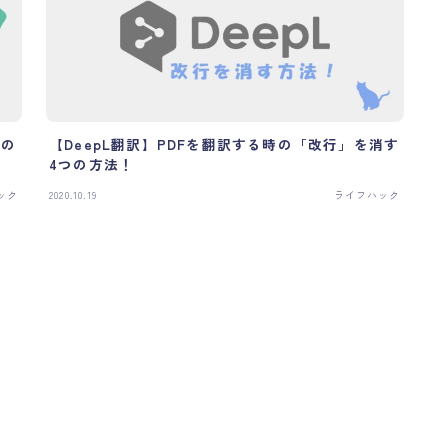
ブログについて
About the Blog
プロフィール
Profile
お問い合わせ
Contact
ての
【DeepL翻訳】PDFを翻訳する時の「改行」を消す
4つの方法！
ック
2020.10.19
ライフハック