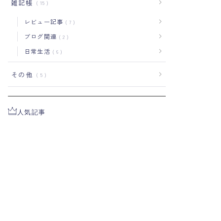
雑記帳
15
レビュー記事
7
ブログ関連
2
日常生活
6
その他
5
人気記事
【これまでの記事一覧】
3122
views
【illustrator】研究者には必
須！？イラストレーターを使
った論文Figure作成術！
2610
views
研究者必見！アカデミックCV