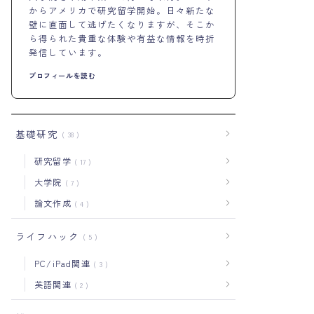
からアメリカで研究留学開始。日々新たな
壁に直面して逃げたくなりますが、そこか
ら得られた貴重な体験や有益な情報を時折
発信しています。
プロフィールを読む
基礎研究
38
研究留学
17
大学院
7
論文作成
4
ライフハック
5
PC/iPad関連
3
英語関連
2