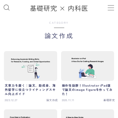
基礎研究 × 内科医
MENU
CATEGORY
論文作成
ホーム
Home
記事一覧
Article List
基礎研究
Basic Science
ライフハック
Life Hack
雑記帳
Notebook
文章力を磨く：論文、助成金、海
操作性抜群！Illustrator iPad版
その他
外留学に役立つライティングスキ
で論文のimage figureを作ってみ
Others
ル向上ガイド
た！
2023.12.27
論文作成
2020.11.11
基礎研究
ブログについて
About the Blog