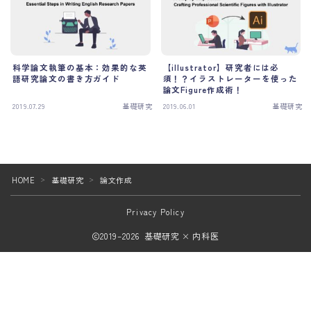
プロフィール
Profile
お問い合わせ
Contact
科学論文執筆の基本：効果的な英
【illustrator】研究者には必
語研究論文の書き方ガイド
須！？イラストレーターを使った
論文Figure作成術！
2019.07.29
基礎研究
2019.06.01
基礎研究
HOME
基礎研究
論文作成
＞
＞
Privacy Policy
2019–2026 基礎研究 × 内科医