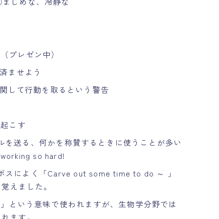
②まじめな、冷静な
（プレゼン中）
済ませよう
に関して行動を取るという警告
起こす
ルを送る、何かを称賛するときに使うことが多い
orking so hard!
「Carve out some time to do ～ 」
で覚えました。
」という意味で使われますが、生物学分野では
われます。