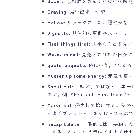
Sober:
①お酒を飲んでいない状態 
Craving:
強い欲求、切望
Mellow:
リラックスした、穏やかな
Vignette:
具体的な事例やストーリー
First things first:
大事なことを先に
Wake-up call
: 見落とされたか何か
quote-unquote:
俗にいう, いわゆる
Muster up some energy:
元気を奮い
Shout out:
「叫ぶ」ではなく、エー
です。例. Shout out to my team for w
Carve out:
努力して捻出する。私のボスによく
とよくプレッシャーをかけられるの
Recapitulate:
一般的には「要約する
「再現する」という意味でもよく使