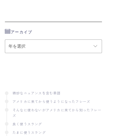
の究極作成ガイド
1290
views
アーカイブ
ア
ー
カ
イ
ブ
微妙なニュアンスを含む単語
アメリカに来てから使うようになったフレーズ
そんなに使わないがアメリカに来てから知ったフレー
ズ
良く使うスラング
たまに使うスラング