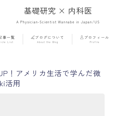
基礎研究 × 内科医
A Physician-Scientist Wannabe in Japan/US
記事一覧
ブログについて
プロフィール
ticle List
About the Blog
Profile
ホーム
Home
記事一覧
Article List
UP！アメリカ生活で学んだ微
基礎研究
Basic Science
ki活用
ライフハック
Life Hack
雑記帳
Notebook
その他
Others