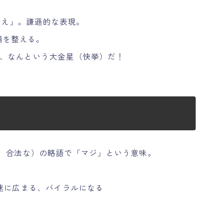
え」。謙遜的な表現。
備を整える。
、なんという大金星（快挙）だ！
、正統な、合法な）の略語で「マジ」という意味。
速に広まる、バイラルになる