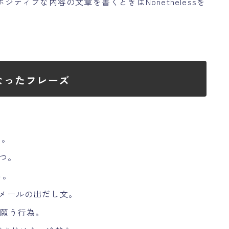
ジティブな内容の文章を書くときはNonethelessを
なったフレーズ
た。
つ。
る。
メールの出だし文。
願う行為。