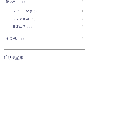
雑記帳
15
レビュー記事
7
ブログ関連
2
日常生活
6
その他
5
人気記事
【これまでの記事一覧】
3105
views
【illustrator】研究者には必
須！？イラストレーターを使
った論文Figure作成術！
2607
views
研究者必見！アカデミックCV