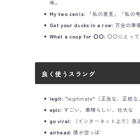
味。
My two cents:
「私の意見」「私の考
Get your ducks in a row:
万全の準
What a coup for 〇〇:
〇〇にとって
良く使うスラング
legit:
“legitimate”（正当な
epic:
すごい、素晴らしい、壮大な
go viral:
（インターネット上で）急
airhead:
頭が空っぽ