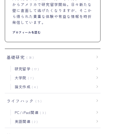
からアメリカで研究留学開始。日々新たな
壁に直面して逃げたくなりますが、そこか
ら得られた貴重な体験や有益な情報を時折
発信しています。
プロフィールを読む
基礎研究
38
研究留学
17
大学院
7
論文作成
4
ライフハック
5
PC/iPad関連
3
英語関連
2